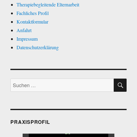
Therapiebegleitende Elternarbeit
Fachliches Profil
Kontaktformular
Anfahrt
Impressum
Datenschutzerklärung
SU
Suche
nach:
PRAXISPROFIL